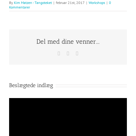
By
Kim Matzen - Tangoteket
|
februar 21st, 2017
|
Workshops
|
0
Kommentarer
Del med dine venner....
Facebook
X
E-
mail
Beslægtede indlæg