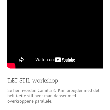
TÆT STIL workshop
Se her hvordan Camilla & Kim arbejder med det
helt tætte stil hvor man danser med
overkroppene parallele.