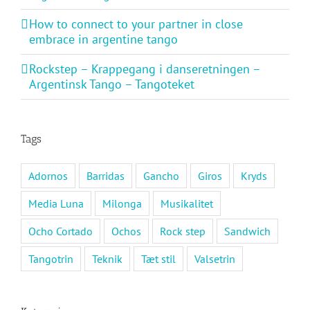
How to connect to your partner in close
embrace in argentine tango
Rockstep – Krappegang i danseretningen –
Argentinsk Tango – Tangoteket
Tags
Adornos
Barridas
Gancho
Giros
Kryds
Media Luna
Milonga
Musikalitet
Ocho Cortado
Ochos
Rock step
Sandwich
Tangotrin
Teknik
Tæt stil
Valsetrin