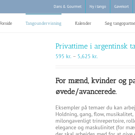
Dans & Gourmet
Ny i tango
Gavekort
Forside
Tangoundervisning
Kalender
Søg tangopartn
Privattime i argentinsk t
Prisinterval:
595
kr.
–
5,625
kr.
595 kr.
til
5,625 kr.
For mænd, kvinder og pa
øvede/avancerede.
Eksempler på temaer du kan arbe
Holdning, gang, flow, musikalitet, 
milongavenligt trinrepertoire, rol
elegance og maskulinitet (for mæn
der skal arbejdes med for at give