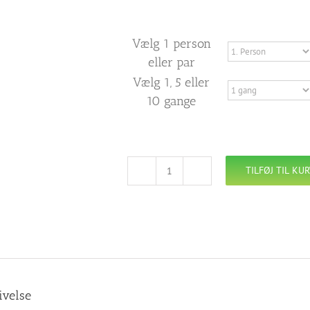
Vælg 1 person
eller par
Vælg 1, 5 eller
10 gange
TILFØJ TIL KU
Privattime
i
argentinsk
tango
antal
ivelse