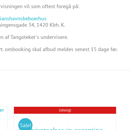
visningen vil som oftest foregå på:
tianshavnsbeboerhus
ingensgade 34, 1420 Kbh. K.
n af Tangoteket´s undervisere.
vt. ombooking skal afbud meldes senest 15 dage før.
Udsolgt
Sale!