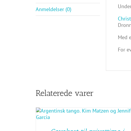
Under
Anmeldelser (0)
Chris
Dronn
Med e
For e
Relaterede varer