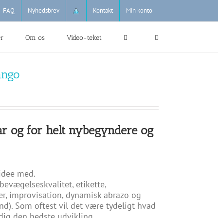
FAQ
Nyhedsbrev
Kontakt
Min konto
er
Om os
Video-teket
ango
r og for helt nybegyndere og
jdee med.
bevægelseskvalitet, etikette,
ler, improvisation, dynamisk abrazo og
d). Som oftest vil det være tydeligt hvad
 dig den bedste udvikling.