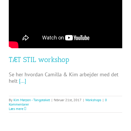
TÆT STIL workshop
Se her hvordan Camilla & Kim arbejder med det
helt
[...]
By
Kim Matzen - Tangoteket
|
februar 21st, 2017
|
Workshops
|
0
Kommentarer
Læs mere