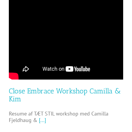
Close Embrace Workshop Camilla &
Kim
Resume af TÆT STIL workshop med Camilla
Fjeldhaug &
[...]