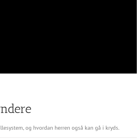
yndere
allesystem, og hvordan herren også kan gå i kryds.