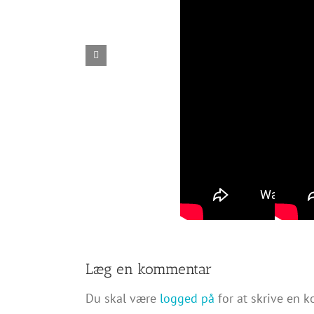
Læg en kommentar
Du skal være
logged på
for at skrive en 