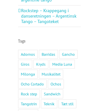
Rockstep – Krappegang i
danseretningen – Argentinsk
Tango – Tangoteket
Tags
Adornos
Barridas
Gancho
Giros
Kryds
Media Luna
Milonga
Musikalitet
Ocho Cortado
Ochos
Rock step
Sandwich
Tangotrin
Teknik
Tæt stil