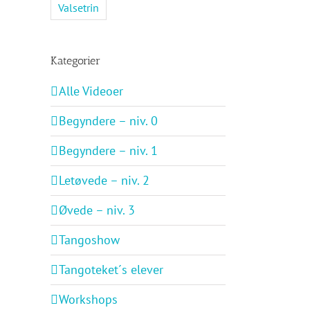
Valsetrin
Kategorier
Alle Videoer
Begyndere – niv. 0
Begyndere – niv. 1
Letøvede – niv. 2
Øvede – niv. 3
Tangoshow
Tangoteket´s elever
Workshops