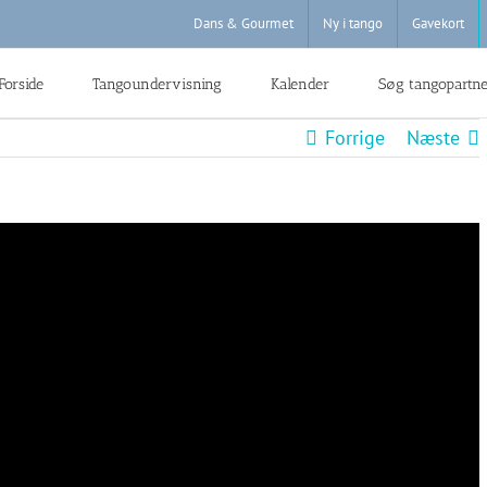
Dans & Gourmet
Ny i tango
Gavekort
Forside
Tangoundervisning
Kalender
Søg tangopartn
Forrige
Næste