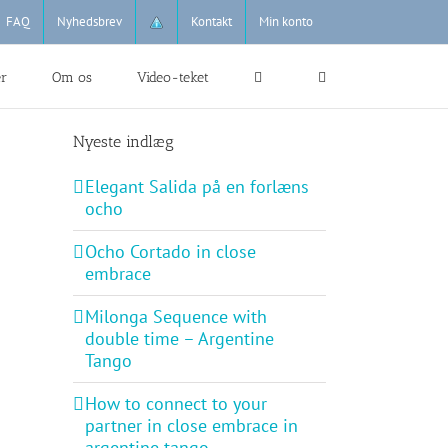
FAQ
Nyhedsbrev
Kontakt
Min konto
er
Om os
Video-teket
Nyeste indlæg
Elegant Salida på en forlæns
ocho
Ocho Cortado in close
embrace
Milonga Sequence with
double time – Argentine
Tango
How to connect to your
partner in close embrace in
argentine tango