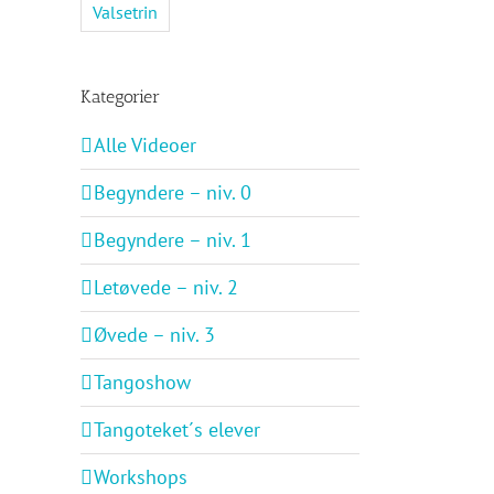
Valsetrin
Kategorier
Alle Videoer
Begyndere – niv. 0
Begyndere – niv. 1
Letøvede – niv. 2
Øvede – niv. 3
Tangoshow
Tangoteket´s elever
Workshops