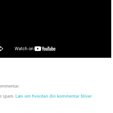
kommentar.
re spam.
Læs om hvordan din kommentar bliver