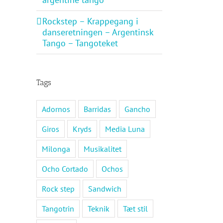
Rockstep – Krappegang i
danseretningen – Argentinsk
Tango – Tangoteket
Tags
Adornos
Barridas
Gancho
Giros
Kryds
Media Luna
Milonga
Musikalitet
Ocho Cortado
Ochos
Rock step
Sandwich
Tangotrin
Teknik
Tæt stil