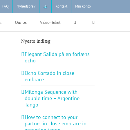
FAQ
Nyhedsbrev
Kontakt
Min konto
er
Om os
Video-teket
Nyeste indlæg
Elegant Salida på en forlæns
ocho
Ocho Cortado in close
embrace
Milonga Sequence with
double time – Argentine
Tango
How to connect to your
partner in close embrace in
argentine tango