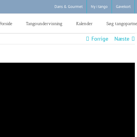
Dans & Gourmet
Ny i tango
Gavekort
Forside
Tangoundervisning
Kalender
Søg tangopartn
Forrige
Næste