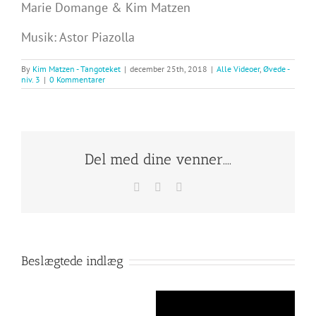
Marie Domange & Kim Matzen
Musik: Astor Piazolla
By
Kim Matzen - Tangoteket
|
december 25th, 2018
|
Alle Videoer
,
Øvede -
niv. 3
|
0 Kommentarer
Del med dine venner....
Facebook
X
E-
mail
Beslægtede indlæg