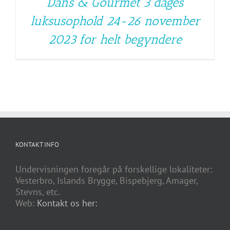
Dans & Gourmet 3 dages
luksusophold 24-26 november
2023 for helt begyndere
KONTAKT INFO
Undervisningen foregår på forskellige lokaliteter:
Vesterbro, Islands Brygge, Bispebjerg, Amager,
Stevns, etc.
Web:
Kontakt os her: