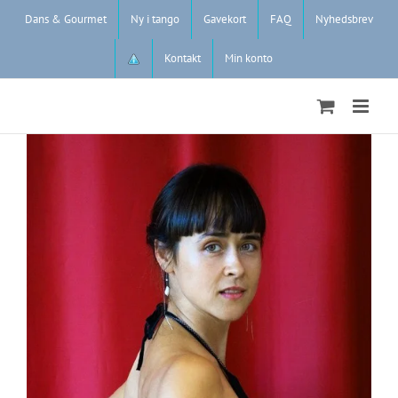
Skip
Dans & Gourmet
Ny i tango
Gavekort
FAQ
Nyhedsbrev
to
content
Kontakt
Min konto