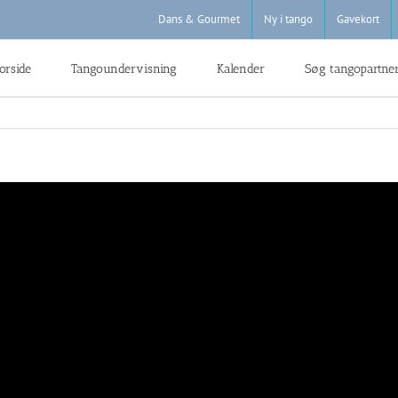
Dans & Gourmet
Ny i tango
Gavekort
orside
Tangoundervisning
Kalender
Søg tangopartne