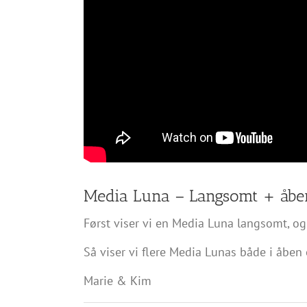
Media Luna – Langsomt + åben 
Først viser vi en Media Luna langsomt, og 
Så viser vi flere Media Lunas både i åben o
Marie & Kim