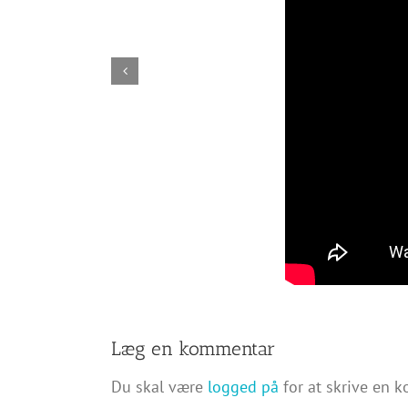
Læg en kommentar
Du skal være
logged på
for at skrive en 