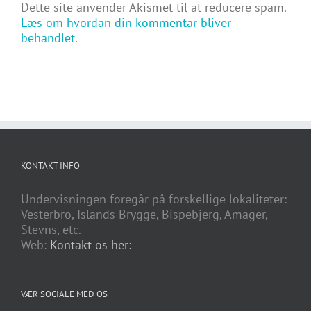
Dette site anvender Akismet til at reducere spam.
Læs om hvordan din kommentar bliver
behandlet
.
KONTAKT INFO
Undervisningen foregår på forskellige lokaliteter:
Vesterbro, Islands Brygge, Bispebjerg, Amager,
Stevns, etc.
Web:
Kontakt os her:
VÆR SOCIALE MED OS