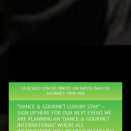
FÅ BESKED SOM DE FØRSTE OM NÆSTE DANS OG
GOURMET -TRYK HER
“DANCE & GOURMET LUXURY STAY” –
SIGN UP HERE FOR OUR NEXT EVENT. WE
ARE PLANNING AN “DANCE & GOURMET
INTERNATIONAL” WHERE ALL