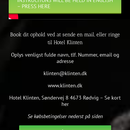
INSTRUCITONS WILL BE HELD IN ENGLISH
– PRESS HERE
Book dit ophold ved at sende en mail, eller ringe
til Hotel Klinten
Oplys venligst fulde navn, tlf. N
ummer, email og
adresse
klinten@klinten.dk
www.klinten.dk
Hotel Klinten, Søndervej 8 4673 Rødvig –
Se kort
her
Se købsbetingelser nederst på siden