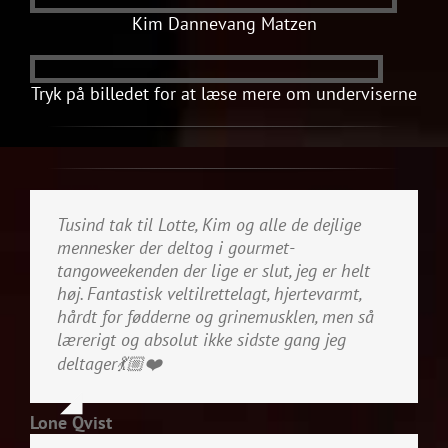
Kim Dannevang Matzen
Tryk på billedet for at læse mere om underviserne
Tusind tak til Lotte, Kim og alle de dejlige
mennesker der deltog i gourmet-
tangoweekenden der lige er slut, jeg er helt
høj. Fantastisk veltilrettelagt, hjertevarmt,
hårdt for fødderne og grinemusklen, men så
lærerigt og absolut ikke sidste gang jeg
deltager
💃🏼
❤️
Lone Qvist