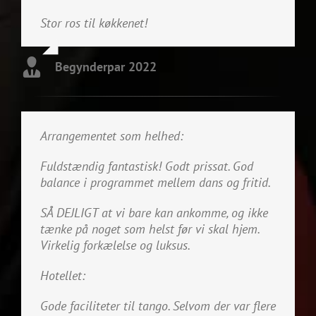
Stor ros til køkkenet!
Begynderpar 2022
Arrangementet som helhed:
Fuldstændig fantastisk! Godt prissat. God
balance i programmet mellem dans og fritid.
SÅ DEJLIGT at vi bare kan ankomme, og ikke
tænke på noget som helst før vi skal hjem.
Virkelig forkælelse og luksus.
Hotellet:
Gode faciliteter til tango. Selvom der var flere