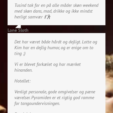
Tusind tak for en på alle måder skøn weekend
med skøn dans, mad, drikke og ikke mindst
herligt samvær
💃
🕺
Lone Sloth
Det har været både hårdt og dejligt. Lotte og
Kim har en dejlig humor, og er enige om to
ting ;)
Vi er blevet forkælet og har mærket
hinanden.
Hotellet:
Venligt personale, gode omgivelser og pæne
værelser. Pyramiden er et rigtig god ramme
for tangoundervisningen.