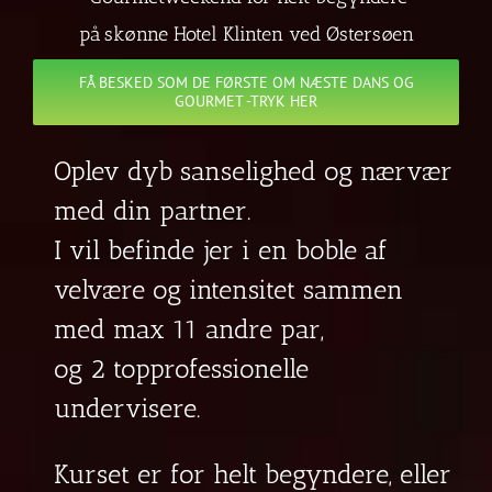
på skønne Hotel Klinten ved Østersøen
FÅ BESKED SOM DE FØRSTE OM NÆSTE DANS OG
GOURMET -TRYK HER
Oplev dyb sanselighed og nærvær
med din partner.
I vil befinde jer i en boble af
velvære og intensitet sammen
med max 11 andre par,
og 2 topprofessionelle
undervisere.
Kurset er for helt begyndere, eller