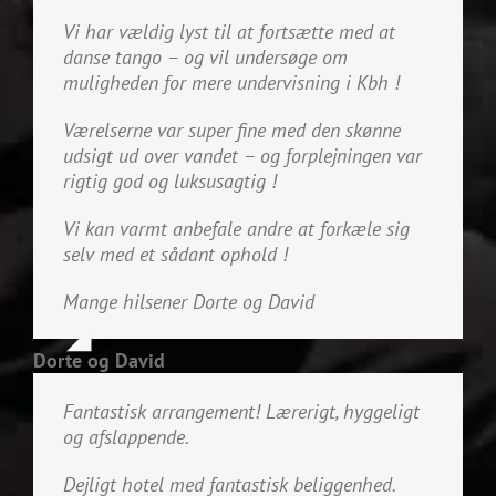
Vi har vældig lyst til at fortsætte med at
danse tango – og vil undersøge om
muligheden for mere undervisning i Kbh !
Værelserne var super fine med den skønne
udsigt ud over vandet – og forplejningen var
rigtig god og luksusagtig !
Vi kan varmt anbefale andre at forkæle sig
selv med et sådant ophold !
Mange hilsener Dorte og David
Dorte og David
Fantastisk arrangement! Lærerigt, hyggeligt
og afslappende.
Dejligt hotel med fantastisk beliggenhed.