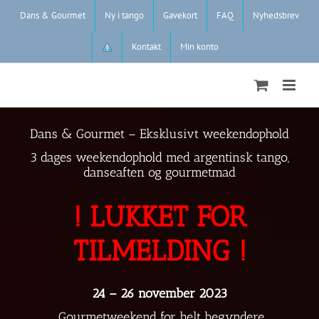
Skip
Dans & Gourmet
Ny i tango
Gavekort
FAQ
Nyhedsbrev
to
content
Kontakt
Min konto
Dans & Gourmet – Eksklusivt weekendophold
3 dages weekendophold med argentinsk tango,
danseaften og gourmetmad
! LUKKET FOR
TILMELDING !
24 – 26 november 2023
Gourmetweekend for helt begyndere