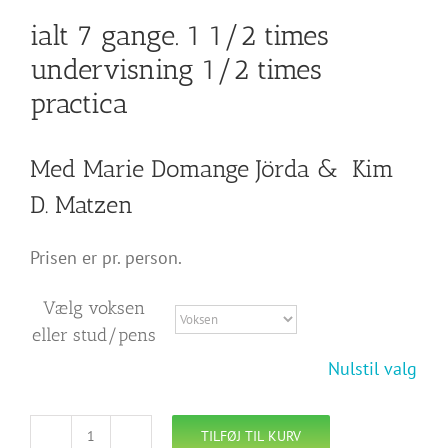
ialt 7 gange. 1 1/2 times
undervisning 1/2 times
practica
Med Marie Domange Jörda & Kim
D. Matzen
Prisen er pr. person.
Vælg voksen
eller stud/pens
Nulstil valg
TILFØJ TIL KURV
Letøvede