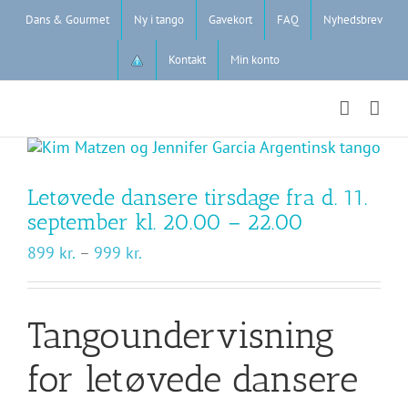
Skip
Dans & Gourmet
Ny i tango
Gavekort
FAQ
Nyhedsbrev
to
content
Kontakt
Min konto
Letøvede dansere tirsdage fra d. 11.
september kl. 20.00 – 22.00
Prisinterval:
899
kr.
–
999
kr.
899 kr.
til
999 kr.
Tangoundervisning
for letøvede dansere