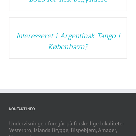
Interesseret i Argentinsk Tango i
København?
KONTAKT INFO
Undervisningen foregår på forskellige lokaliteter:
Vesterbro, Islands Brygge, Bispebjerg, Amager,