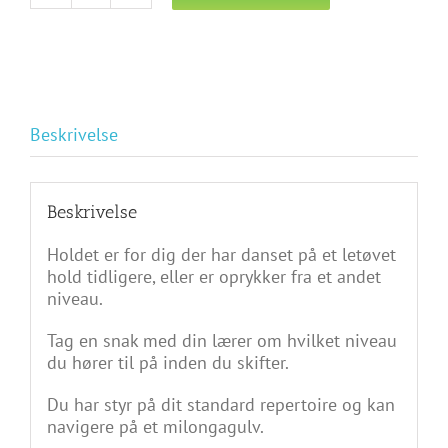
dansere
tirsdage
fra
d.
11.
september
Beskrivelse
kl.
20.00
-
Beskrivelse
22.00
antal
Holdet er for dig der har danset på et letøvet
hold tidligere, eller er oprykker fra et andet
niveau.
Tag en snak med din lærer om hvilket niveau
du hører til på inden du skifter.
Du har styr på dit standard repertoire og kan
navigere på et milongagulv.