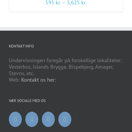
Prisinterval:
595
kr.
–
5,625
kr.
595 kr.
til
5,625 kr.
KONTAKT INFO
Undervisningen foregår på forskellige lokaliteter:
Vesterbro, Islands Brygge, Bispebjerg, Amager,
Stevns, etc.
Web:
Kontakt os her:
VÆR SOCIALE MED OS