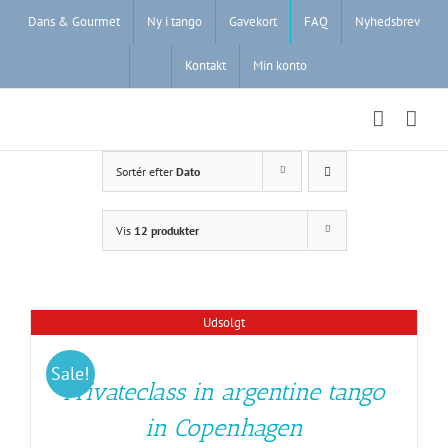
Skip
Dans & Gourmet
Ny i tango
Gavekort
FAQ
Nyhedsbrev
to
content
Kontakt
Min konto
Sortér efter
Dato
Vis
12 produkter
Udsolgt
Sale!
Privateclass in argentine tango
in Copenhagen