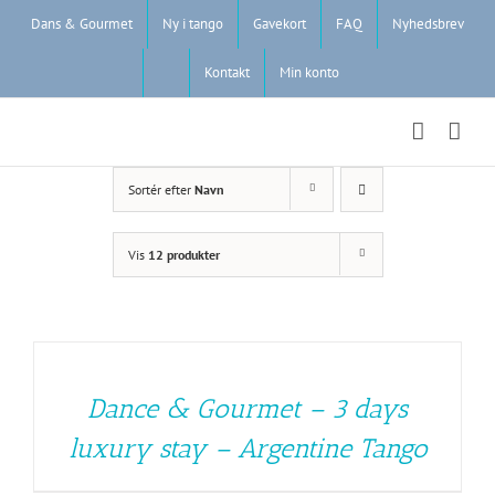
Skip
Dans & Gourmet
Ny i tango
Gavekort
FAQ
Nyhedsbrev
to
content
Kontakt
Min konto
Sortér efter
Navn
Vis
12 produkter
Dance & Gourmet – 3 days
luxury stay – Argentine Tango