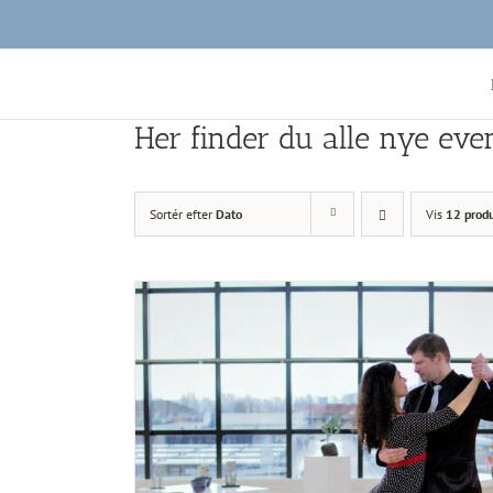
Skip
to
content
Her finder du alle nye eve
Sortér efter
Dato
Vis
12 prod