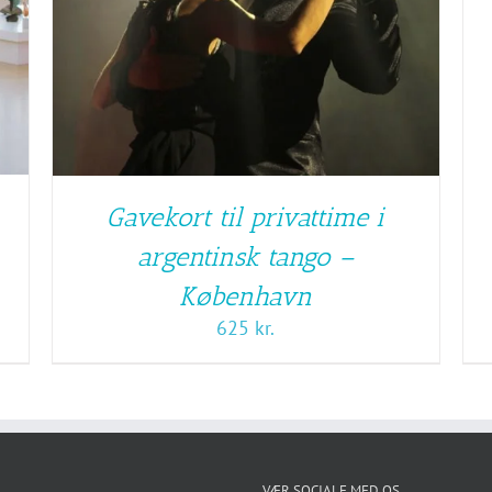
Gavekort til privattime i
argentinsk tango –
København
625
kr.
VÆR SOCIALE MED OS