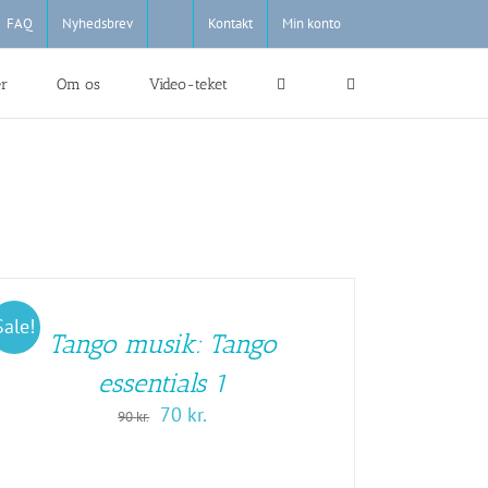
FAQ
Nyhedsbrev
Kontakt
Min konto
er
Om os
Video-teket
Sale!
Tango musik: Tango
essentials 1
Den
Den
70
kr.
90
kr.
oprindelige
aktuelle
pris
pris
var:
er: