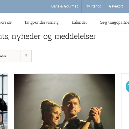
Dans & Gourmet
Ny i tango
Gavekort
Forside
Tangoundervisning
Kalender
Søg tangopartn
nts, nyheder og meddelelser.
ukter